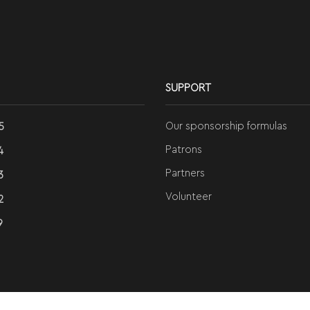
SUPPORT
Our sponsorship formulas
5
Patrons
4
Partners
3
Volunteer
2
9