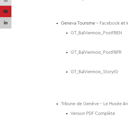
Instagram
YouTube
linkedin
Geneva Tourisme –
Facebook
et
GT_BalViennois_PostFBEN
GT_BalViennois_PostFBFR
GT_BalViennois_StoryIG
Tribune de Genève – Le Musée Aria
Version PDF Complète