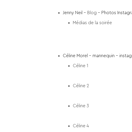
Jenny Neil –
Blog
– Photos Instagr
Médias de la soirée
Céline Morel – mannequin – insta
Céline 1
Céline 2
Céline 3
Céline 4