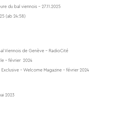
ure du bal viennois
– 27.11.2025
25 (ab 24:58)
 Bal Viennois de Genève – RadioCité
cle – février 2024
 Exclusive – Welcome Magazine – février 2024
mai 2023