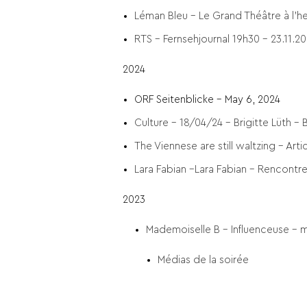
Léman Bleu –
Le Grand Théâtre à l’he
RTS –
Fernsehjournal 19h30
– 23.11.20
2024
ORF Seitenblicke – May 6, 2024
Culture – 18/04/24 – Brigitte Lüth –
The Viennese are still waltzing – Arti
Lara Fabian –
Lara Fabian – Rencontre
2023
Mademoiselle B – Influenceuse – 
Médias de la soirée